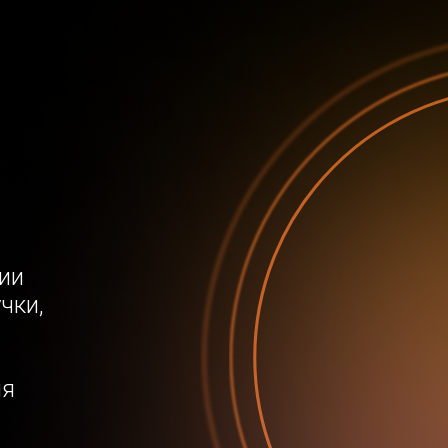
ии
чки,
ля