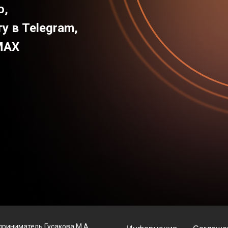
ю,
у в Telegram,
MAX
риниматель Гусакова М.А.